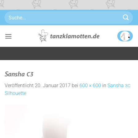
Zum
Suchen
Inhalt
nach:
springen
Sansha
C3
Veröffentlicht
20. Januar 2017
bei
600 × 600
in
Sansha
3C
Silhouette