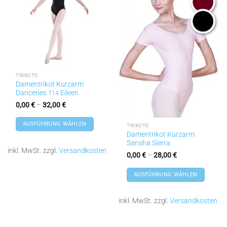
hinzufügen
hinzufügen
TRIKOTS
Damentrikot Kurzarm
Danceries
Eileen
T14
0,00
€
–
32,00
€
AUSFÜHRUNG WÄHLEN
TRIKOTS
Damentrikot Kurzarm
Dieses
Sansha Sierra
Produkt
inkl. MwSt.
zzgl.
Versandkosten
0,00
€
–
28,00
€
weist
mehrere
AUSFÜHRUNG WÄHLEN
Varianten
Dieses
auf.
Produkt
Die
inkl. MwSt.
zzgl.
Versandkosten
weist
Optionen
mehrere
können