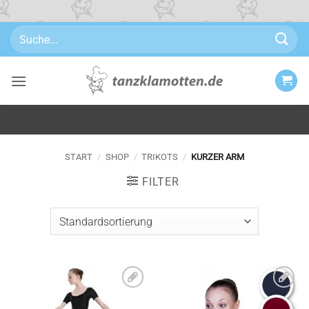
Zum
Suchen
Inhalt
nach:
springen
START
/
SHOP
/
TRIKOTS
/
KURZER ARM
FILTER
Zu
Zu
Wunschliste
Wunschliste