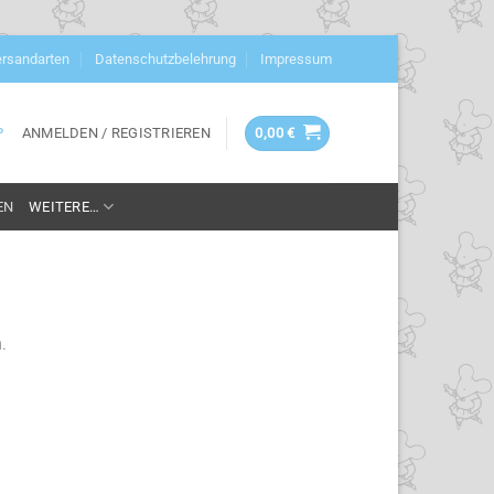
rsandarten
Datenschutzbelehrung
Impressum
ANMELDEN / REGISTRIEREN
0,00
€
P
EN
WEITERE…
.