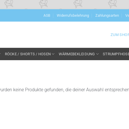
Widerrufsbelehrung
Zahlungsarten
Ve
AGB
ZUM SHO
RÖCKE / SHORTS / HOSEN
WÄRMEBEKLEIDUNG
STRUMPFHOS
ur­den kei­ne Pro­duk­te gefun­den, die dei­ner Aus­wahl entsprechen