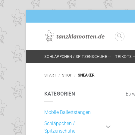
Zum
Inhalt
springen
SCHLÄPPCHEN / SPITZENSCHUHE
TRIKOTS
START
/
SHOP
/
SNEAKER
KATEGORIEN
Es w
Mobile Ballettstangen
Schläppchen /
Spitzenschuhe