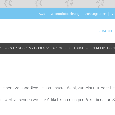
Widerrufsbelehrung
Zahlungsarten
Ve
AGB
ZUM SHO
RÖCKE / SHORTS / HOSEN
WÄRMEBEKLEIDUNG
STRUMPFHOS
mit einem Ver­sand­dienst­leis­ter unse­rer Wahl, zumeist
oder He
DHL
n­wert ver­sen­den wir Ihre Arti­kel kos­ten­los per Paket­dienst an S