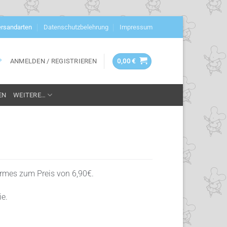
rsandarten
Datenschutzbelehrung
Impressum
ANMELDEN / REGISTRIEREN
0,00
€
P
EN
WEITERE…
r­mes zum Preis von 6,90€.
ie.