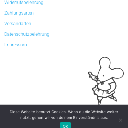
Widerrufsbelehrung
Zahlungsarten
Versandarten
Datenschutzbelehrung
Impressum
Diese Website benutzt Cookies. Wenn du die Website weiter
nutzt, gehen wir von deinem Einverständnis aus.
Copyright 2026 ©
tanzklamotten.de
OK