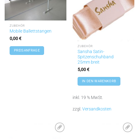
hinzufügen
hinzufügen
ZUBEHÖR
Mobile Ballettstangen
0,00
€
ZUBEHÖR
PREISANFRAGE
Sansha Satin-
Spitzenschuhband
25mm breit
5,00
€
IN DEN WARENKORB
inkl. 19 % MwSt.
zzgl.
Versandkosten
Zu
Zu