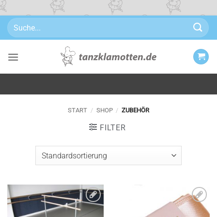
Zum
Suchen
Inhalt
nach:
springen
START
/
SHOP
/
ZUBEHÖR
FILTER
Zu
Zu
Wunschliste
Wunschliste