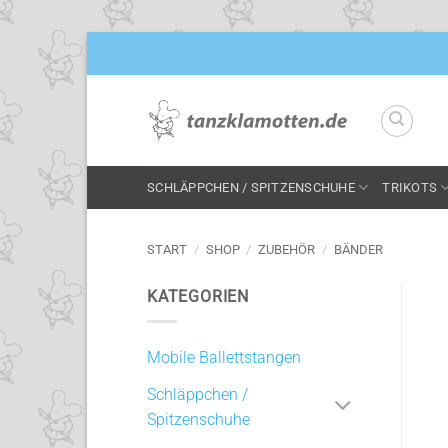
Zum
Inhalt
springen
SCHLÄPPCHEN / SPITZENSCHUHE
TRIKOTS
START
/
SHOP
/
ZUBEHÖR
/
BÄNDER
KATEGORIEN
Mobile Ballettstangen
Schläppchen /
Spitzenschuhe