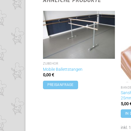
Zu
Wunschliste
hinzufügen
ZUBEHÖR
Mobile Ballettstangen
0,00
€
PREISANFRAGE
BÄND
Sansh
25mm
5,00
IN
inkl.