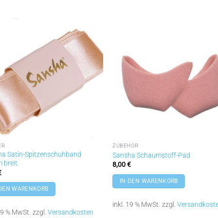
Zu
Zu
Wunschliste
Wunschli
hinzufügen
hinzufü
ER
ZUBEHÖR
a Satin-Spitzenschuhband
Sansha Schaumstoff-Pad
 breit
8,00
€
€
IN DEN WARENKORB
 DEN WARENKORB
inkl. 19 % MwSt.
zzgl.
Versandkost
 19 % MwSt.
zzgl.
Versandkosten