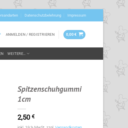
rsandarten
Datenschutzbelehrung
Impressum
ANMELDEN / REGISTRIEREN
0,00
€
P
EN
WEITERE…
Spitzenschuhgummi
1cm
ste
en
2,50
€
inkl. 19 % MwSt.
zzgl.
Versandkosten