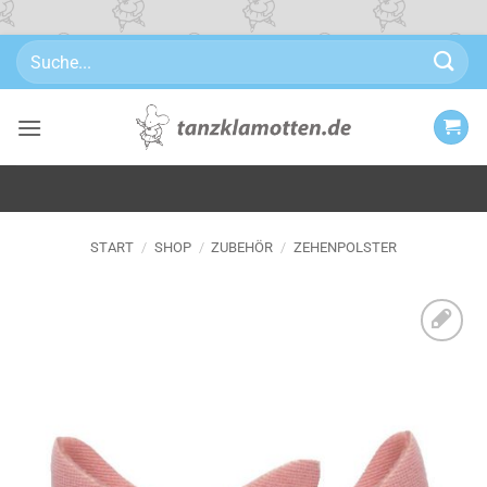
Zum
Suchen
Inhalt
nach:
springen
START
/
SHOP
/
ZUBEHÖR
/
ZEHENPOLSTER
Zu
Wunschliste
hinzufügen