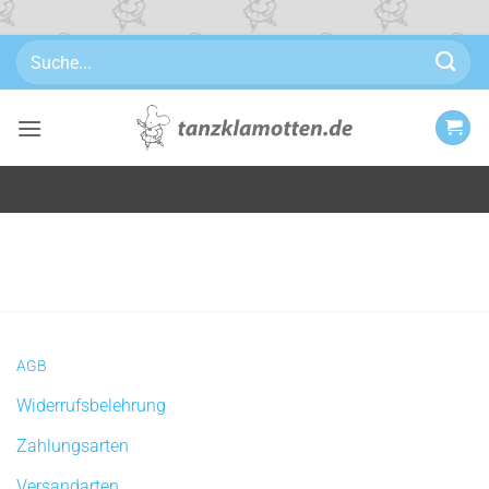
Zum
Suchen
Inhalt
nach:
springen
AGB
Widerrufsbelehrung
Zahlungsarten
Versandarten